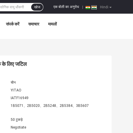
एक बोली का अनुरोध
खोज
|
Hindi
संपर्क करें
समाचार
मामलों
क के लिए जटिल
चीन
YITAO
IATF16949
1B5071、2B5020、2B5248、2B5384、3B5607
50 टुकड़े
Negotiate