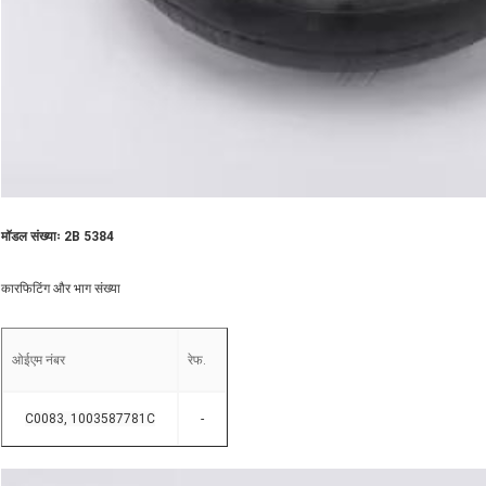
मॉडल संख्याः 2B 5384
कारफिटिंग और भाग संख्या
ओईएम नंबर
रेफ.
C0083, 1003587781C
-