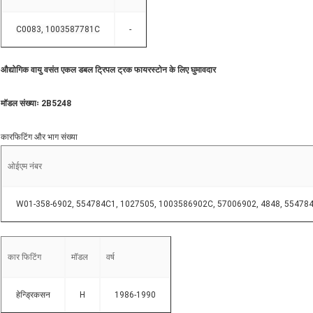
C0083, 1003587781C
-
औद्योगिक वायु वसंत एकल डबल ट्रिपल ट्रक फायरस्टोन के लिए घुमावदार
मॉडल संख्याः 2B5248
कारफिटिंग और भाग संख्या
ओईएम नंबर
W01-358-6902, 554784C1, 1027505, 1003586902C, 57006902, 4848, 5547
कार फिटिंग
मॉडल
वर्ष
हेन्ड्रिकसन
H
1986-1990