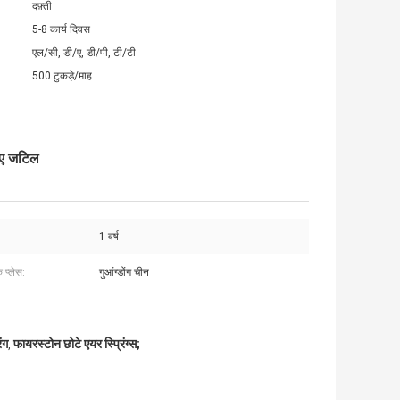
दफ़्ती
5-8 कार्य दिवस
एल/सी, डी/ए, डी/पी, टी/टी
500 टुकड़े/माह
िए जटिल
1 वर्ष
े प्लेस:
गुआंग्डोंग चीन
ंग
फायरस्टोन छोटे एयर स्प्रिंग्स;
,