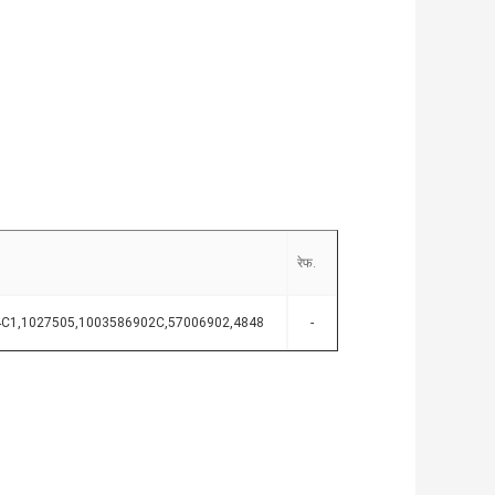
रेफ.
84C1,1027505,1003586902C,57006902,4848
-