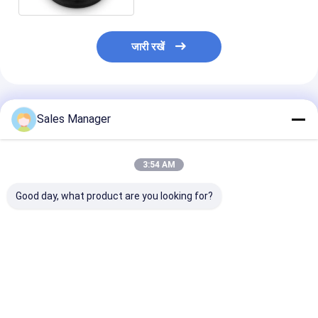
जारी रखें
अनुशंसित उत्पाद
Sales Manager
3:54 AM
Good day, what product are you looking for?
FD20019320 औद्योगिक
एकल घुमावदार रबर औद्योगिक
SAMRO H25000
एयर स्प्रिंग
हवा वसंत
लिए ट्रिपल घुमावदार
एयर स्प्रिंग
सबसे अच्छी कीमत
सबसे अच्छी कीमत
सबसे अच्छी 