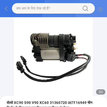
2
/
2
वोल्वो XC90 S90 V90 XC60 31360720 IATF16949 चीन