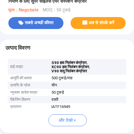
निर्माण के लिए सुपर साइलेंस एयर सस्पेंशन कंप्रेसर
मूल्य：Negotiate
MOQ：50 टुकड़े
सबसे अच्छी कीमत
अब से संपर्क करें
उत्पाद विवरण
,
S90 हवा निलंबन कंप्रेसर
हाई लाइट
,
XC90 हवा निलंबन कंप्रेसर
V90 वायु निलंबन कंप्रेसर
आपूर्ति की क्षमता
500 टुकड़े/माह
उत्पत्ति के प्लेस
चीन
न्यूनतम आदेश मात्रा
50 टुकड़े
पैकेजिंग विवरण
दफ़्ती
प्रमाणन
IATF16949
और देखो