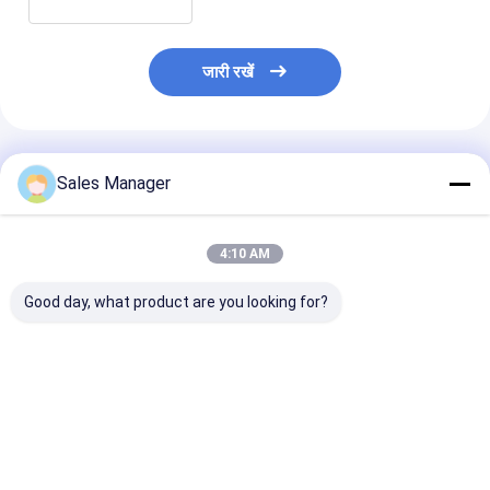
जारी रखें
अनुशंसित उत्पाद
Sales Manager
4:10 AM
Good day, what product are you looking for?
मर्सिडीज W212 एयर
A2123200104 एयर
4Corner
कंप्रेसर ई क्लास 2010-
सस्पेंशन कंप्रेसर, मर्सिडीज-
37226787617 क
2014 A2123200404
बेंज 2009-2016 ई-क्लास
OEM X5 E53 साइल
A2123200
W212 और 2010-2018
कंप्रेसर
W218 मॉडल के लिए
सबसे अच्छी कीमत
सबसे अच्छी कीमत
सबसे अच्छी 
उपयुक्त