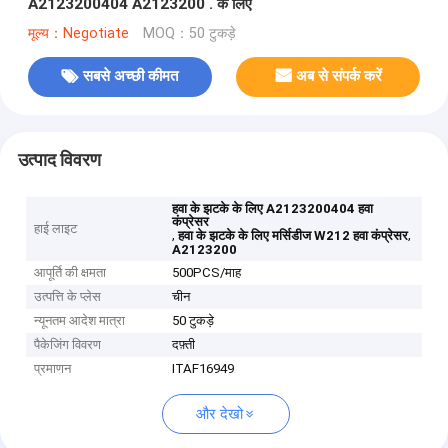
A2123200404 A2123200 . के लिए
मूल्य：Negotiate
MOQ：50 टुकड़े
सबसे अच्छी कीमत
अब से संपर्क करें
उत्पाद विवरण
हवा के झटके के लिए A2123200404 हवा
कंप्रेसर
हाई लाइट
,
,
हवा के झटके के लिए मर्सिडीज W212 हवा कंप्रेसर
A2123200
आपूर्ति की क्षमता
500PCS/माह
उत्पत्ति के प्लेस
चीन
न्यूनतम आदेश मात्रा
50 टुकड़े
पैकेजिंग विवरण
दफ़्ती
प्रमाणन
ITAF16949
और देखो