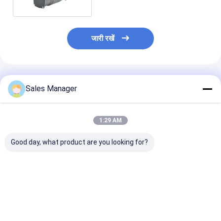
लिए
जारी रखें
अनुशंसित उत्पाद
Sales Manager
1:29 AM
Good day, what product are you looking for?
मर्सिडीज W212 एयर
A2123200104 एयर
4Corner
कंप्रेसर ई क्लास 2010-
सस्पेंशन कंप्रेसर, मर्सिडीज-
37226787617 क
2014 A2123200404
बेंज 2009-2016 ई-क्लास
OEM X5 E53 साइल
A2123200
W212 और 2010-2018
कंप्रेसर
W218 मॉडल के लिए
सबसे अच्छी कीमत
सबसे अच्छी कीमत
सबसे अच्छी 
उपयुक्त