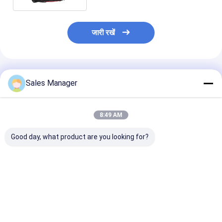
जारी रखें
अनुशंसित उत्पाद
Sales Manager
8:49 AM
Good day, what product are you looking for?
मर्सिडीज W212 एयर
A2123200104 एयर
4Corner
कंप्रेसर ई क्लास 2010-
सस्पेंशन कंप्रेसर, मर्सिडीज-
37226787617 क
2014 A2123200404
बेंज 2009-2016 ई-क्लास
OEM X5 E53 साइल
A2123200
W212 और 2010-2018
कंप्रेसर
W218 मॉडल के लिए
सबसे अच्छी कीमत
सबसे अच्छी कीमत
सबसे अच्छी 
उपयुक्त