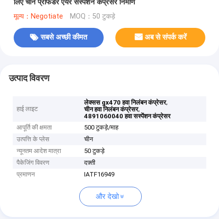
लिए चीन प्रोफेंडर एयर सस्पेंशन कंप्रेसर निर्माण
मूल्य：Negotiate
MOQ：50 टुकड़े
सबसे अच्छी कीमत
अब से संपर्क करें
उत्पाद विवरण
,
लेक्सस gx470 हवा निलंबन कंप्रेसर
हाई लाइट
,
चीन हवा निलंबन कंप्रेसर
4891060040 हवा सस्पेंशन कंप्रेसर
आपूर्ति की क्षमता
500 टुकड़े/माह
उत्पत्ति के प्लेस
चीन
न्यूनतम आदेश मात्रा
50 टुकड़े
पैकेजिंग विवरण
दफ़्ती
प्रमाणन
IATF16949
और देखो