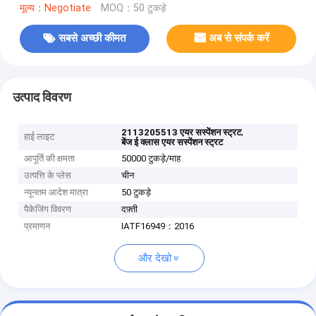
मूल्य：Negotiate
MOQ：50 टुकड़े
सबसे अच्छी कीमत
अब से संपर्क करें
उत्पाद विवरण
,
2113205513 एयर सस्पेंशन स्ट्रट
हाई लाइट
बेंज ई क्लास एयर सस्पेंशन स्ट्रट
आपूर्ति की क्षमता
50000 टुकड़े/माह
उत्पत्ति के प्लेस
चीन
न्यूनतम आदेश मात्रा
50 टुकड़े
पैकेजिंग विवरण
दफ़्ती
प्रमाणन
IATF16949：2016
और देखो