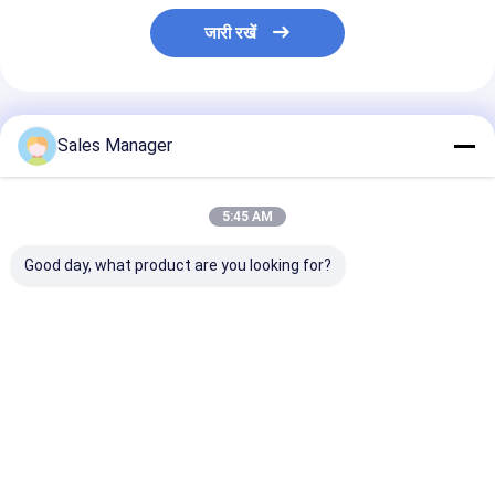
जारी रखें
अनुशंसित उत्पाद
Sales Manager
5:45 AM
Good day, what product are you looking for?
211320541380
A2113205413
A2113205513 बे
2113206013 एयर राइड
मर्सिडीज-बेंज ई-क्लास के लिए
क्लास के लिए उपयुक्
स्ट्रट्स राइट फॉर बेंज ई-
उपयुक्त (W211/S211)
(W211/S211) बाएं
क्लास 2003-2009
दाईं ओर फ्रंट एक्सल एयर
एक्सल एयर सस्पेंशन 
सस्पेंशन स्ट्रट
सबसे अच्छी कीमत
सबसे अच्छी कीमत
सबसे अच्छी 