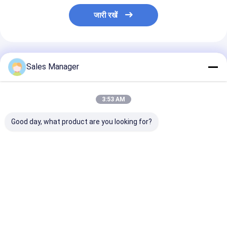
जारी रखें
अनुशंसित उत्पाद
Sales Manager
3:53 AM
Good day, what product are you looking for?
211320541380
A2113205413
2113205513 बेंज
2113206013 एयर राइड
मर्सिडीज-बेंज ई-क्लास के लिए
क्लास 2003-2009
स्ट्रट्स राइट फॉर बेंज ई-
उपयुक्त (W211/S211)
एयर सस्पेंशन स्ट्रट
क्लास 2003-2009
दाईं ओर फ्रंट एक्सल एयर
सस्पेंशन स्ट्रट
सबसे अच्छी कीमत
सबसे अच्छी कीमत
सबसे अच्छी 