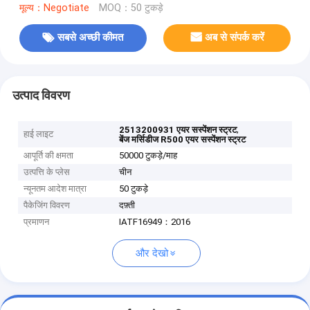
मूल्य：Negotiate
MOQ：50 टुकड़े
सबसे अच्छी कीमत
अब से संपर्क करें
उत्पाद विवरण
,
2513200931 एयर सस्पेंशन स्ट्रट
हाई लाइट
बेंज मर्सिडीज R500 एयर सस्पेंशन स्ट्रट
आपूर्ति की क्षमता
50000 टुकड़े/माह
उत्पत्ति के प्लेस
चीन
न्यूनतम आदेश मात्रा
50 टुकड़े
पैकेजिंग विवरण
दफ़्ती
प्रमाणन
IATF16949：2016
और देखो