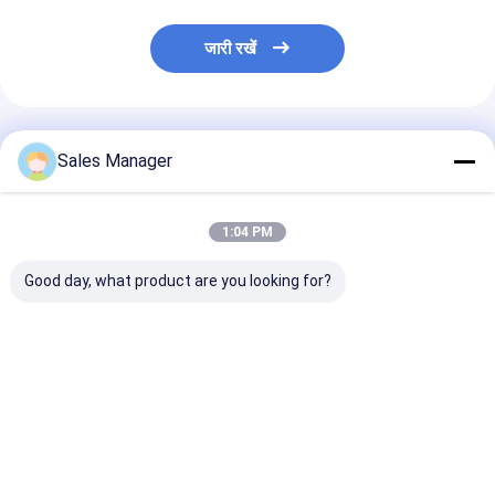
जारी रखें
अनुशंसित उत्पाद
Sales Manager
1:04 PM
Good day, what product are you looking for?
37126790082 एयर
ट्रक ट्रेलर के लिए ओईएम
37126790082 
स्प्रिंग बीएमडब्ल्यू X5 (E70)
SZ51-7P02 रबर माउंट
स्प्रिंग बीएमडब्ल्यू
और बीएमडब्ल्यू X6 E71
एयर स्प्रिंग
और बीएमडब्ल्यू X6
E72 के लिए उपयुक्त
E72 के लिए उपयुक्
सबसे अच्छी कीमत
सबसे अच्छी कीमत
सबसे अच्छी 