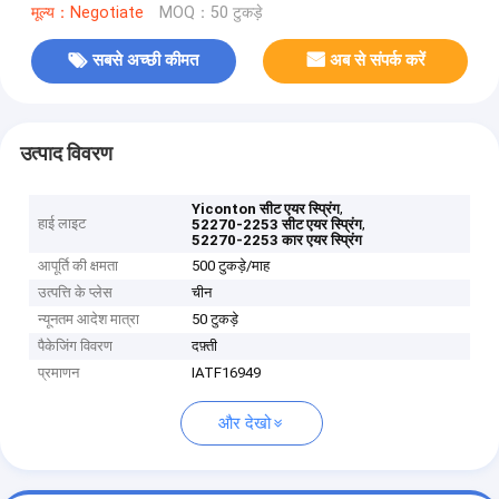
मूल्य：Negotiate
MOQ：50 टुकड़े
सबसे अच्छी कीमत
अब से संपर्क करें
उत्पाद विवरण
,
Yiconton सीट एयर स्प्रिंग
हाई लाइट
,
52270-2253 सीट एयर स्प्रिंग
52270-2253 कार एयर स्प्रिंग
आपूर्ति की क्षमता
500 टुकड़े/माह
उत्पत्ति के प्लेस
चीन
न्यूनतम आदेश मात्रा
50 टुकड़े
पैकेजिंग विवरण
दफ़्ती
प्रमाणन
IATF16949
और देखो