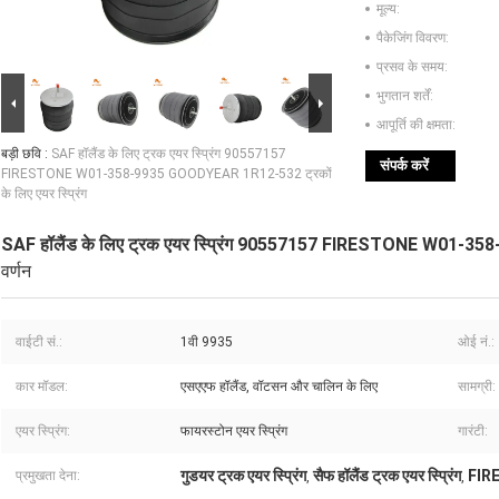
मूल्य:
पैकेजिंग विवरण:
प्रसव के समय:
भुगतान शर्तें:
आपूर्ति की क्षमता:
बड़ी छवि :
SAF हॉलैंड के लिए ट्रक एयर स्प्रिंग 90557157
संपर्क करें
FIRESTONE W01-358-9935 GOODYEAR 1R12-532 ट्रकों
के लिए एयर स्प्रिंग
SAF हॉलैंड के लिए ट्रक एयर स्प्रिंग 90557157 FIRESTONE W01-358-
वर्णन
वाईटी सं.:
1वी 9935
ओई नं.:
कार मॉडल:
एसएएफ हॉलैंड, वॉटसन और चालिन के लिए
सामग्री:
एयर स्प्रिंग:
फायरस्टोन एयर स्प्रिंग
गारंटी:
गुडयर ट्रक एयर स्प्रिंग
सैफ हॉलैंड ट्रक एयर स्प्रिंग
FIRE
प्रमुखता देना:
,
,