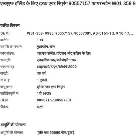
एसएएफ हॉलैंड के लिए ट्रक एयर स्प्रिंग 90557157 फायरस्टोन W01-358-99
त्वरित विवरण
OE नं.:
W01-358- 9935, 90557157, 90557301, AS-0164-1G, 9 10-17.5 P 548, AS9935, 1R12-532
वारंटी:
1 वर्ष
उत्पत्ति का स्थान:
गुआंग्डोंग, चीन
कार मॉडल:
एसएएफ हॉलैंड, वॉटसन और चालिन के लिए
सामग्री:
प्राकृतिक रबर/क्लोरोप्रीन रबर
प्रमाणपत्र:
आईएसओ/टीएस/6949:2009
वारंटी:
एक वर्ष
MOQ:
1 टुकड़े
वायु वसंत:
ट्रेलर रबर एयर स्प्रिंग
वाईटीक्यूसी नं.:
1वी 9935
OEM:
90557157,90557301
पैकिंग:
दफ़्ती
आपूर्ति की योग्यता
आपूर्ति की योग्यता
प्रति माह 50000 पीस/टुकड़े