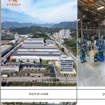
फ़ैक्टरी की अनदेखी
गु