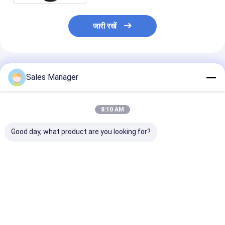
जारी रखें
अनुशंसित उत्पाद
Sales Manager
8:10 AM
Good day, what product are you looking for?
4K0616002
4K0616001 ऑडी
37116757502 बीएम
4K0616002K ऑडी
A6/S6 C8 A7 S7/4KA
एक्स5 (चार पहिया) 
A6/S6 C8 A7 S7/4KA
हवा वसंत हवा निलंबन पीछे बाईं
वायु निलंबन सदमे शम
एयर स्प्रिंग एयर सस्पेंशन रियर
ओर
राइट
सबसे अच्छी कीमत
सबसे अच्छी कीमत
सबसे अच्छी 