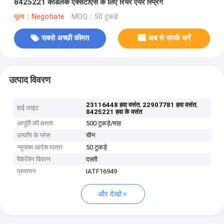
8425221 कैडिलैक एक्सटीएस के लिए रियर एयर स्प्रिंग
मूल्य：Negotiate
MOQ：50 टुकड़े
सबसे अच्छी कीमत
अब से संपर्क करें
उत्पाद विवरण
,
,
23116448 हवा वसंत
22907781 हवा वसंत
हाई लाइट
8425221 हवा के वसंत
आपूर्ति की क्षमता
500 टुकड़े/माह
उत्पत्ति के प्लेस
चीन
न्यूनतम आदेश मात्रा
50 टुकड़े
पैकेजिंग विवरण
दफ़्ती
प्रमाणन
IATF16949
और देखो