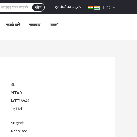
एक बोली का अनुरोध
खोज
|
Hindi
संपर्क करें
समाचार
मामलों
चीन
YITAO
IATF16949
1ए 664
50 टुकड़े
Negotiate