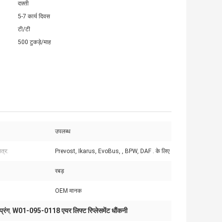
दफ़्ती
5-7 कार्य दिवस
टी/टी
500 टुकड़े/माह
उपलब्ध
त्र:
Prevost, Ikarus, EvoBus, , BPW, DAF . के लिए
रबड़
OEM मानक
रिंग
W01-095-0118 एयर लिफ्ट रिप्लेसमेंट धौंकनी
,