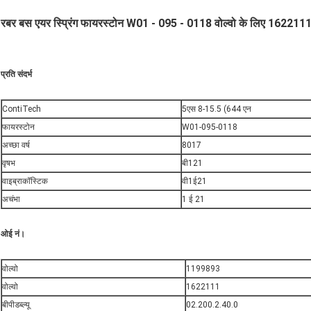
रबर बस एयर स्प्रिंग फायरस्टोन W01 - 095 - 0118 वोल्वो के लिए 1622
प्रति संदर्भ
ContiTech
5एस 8-15.5 (644 एन
फायरस्टोन
W01-095-0118
अच्छा वर्ष
8017
वृषभ
बी121
वाइब्राकॉस्टिक
वी1ई21
अचंभा
1 ई 21
ओई नं।
वोल्वो
1199893
वोल्वो
1622111
बीपीडब्ल्यू
02.200.2.40.0