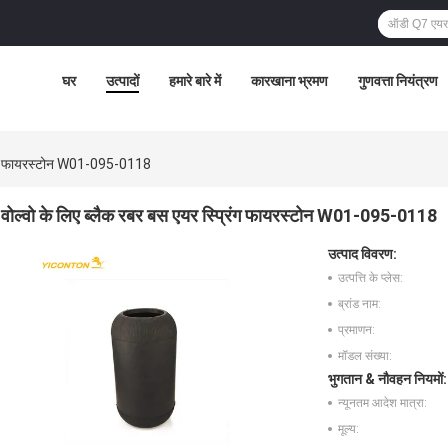
घर
उत्पादों
हमारे बारे में
कारखाना भ्रमण
गुणवत्ता नियंत्रण
्रिंग फायरस्टोन W01-095-0118
वोल्वो के लिए ब्लैक रबर बस एयर स्प्रिंग फायरस्टोन W01-095-0118
उत्पाद विवरण:
उत्पत्ति के प्लेस:
ब्रांड नाम:
प्रमाणन:
मॉडल संख्या:
भुगतान & नौवहन नियमों:
न्यूनतम आदेश मात्रा:
मूल्य: