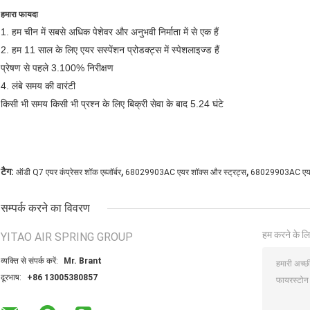
हमारा फायदा
1. हम चीन में सबसे अधिक पेशेवर और अनुभवी निर्माता में से एक हैं
2. हम 11 साल के लिए एयर सस्पेंशन प्रोडक्ट्स में स्पेशलाइज्ड हैं
प्रेषण से पहले 3.100% निरीक्षण
4. लंबे समय की वारंटी
किसी भी समय किसी भी प्रश्न के लिए बिक्री सेवा के बाद 5.24 घंटे
,
,
टैग:
ऑडी Q7 एयर कंप्रेसर शॉक एब्जॉर्बर
68029903AC एयर शॉक्स और स्ट्रट्स
68029903AC एयर स
सम्पर्क करने का विवरण
हम करने के लि
YITAO AIR SPRING GROUP
व्यक्ति से संपर्क करें:
Mr. Brant
दूरभाष:
+86 13005380857